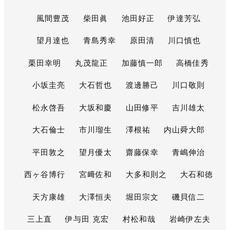
風間豊茂
柴田眞
池田好正
伊達芳弘
望月達也
青島秀幸
原田清
川口慎也
栗田幸明
丸茂龍正
加藤慎一郎
高橋佳秀
小坂圭亮
大石哲也
渡邊勝己
川口敬則
松永啓吾
大坂和慶
山田修平
吉川雄太
大石倫士
市川瑠生
澤根祐
内山舜大郎
平田敦之
望月優太
齋藤保幸
青嶋伸治
西ヶ谷博行
宮﨑佐和
大多和則之
大石和徳
天方康雄
大澤恒夫
堀田宗文
磯貝信二
三上直
伊与田 克宏
村松和哉
岩崎伊左夫