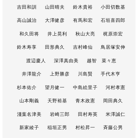
吉田和訓
山田晴夫
鈴木貴裕
小田切数基
高山誠治
大澤健彦
有馬和宏
石垣喜四郎
和久田将
井上晃利
秋山大亮
梶原崇宏
鈴木寿享
田形典久
吉村峰仙
鳥居塚安伸
渡辺慶人
深澤真由美
越智 菜々恵
井澤龍介
上野勝彦
川島賢
手代木亨
杉本佑介
望月健一
中島絵里子
河村孝憲
山本剛義
天野裕基
青木政憲
岡田典久
淺葉名津美
岩崎三郎
田村寿英
米澤誠仁
新家綾子
稲垣正男
村松昇一
斉藤公男