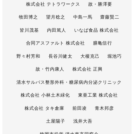
株式会社 テトラワークス
故・勝澤要
牧田博之
望月稔之
中島一馬
齋藤賢二
皆川茂基
内田篤人
いなば食品 株式会社
合同アスファルト 株式会社
膳亀信行
野々村芳和
長谷川健太
大榎克己
堀池巧
故・竹内康人
株式会社 正興
清水サルバス整形外科・糖尿病内分泌クリニック
株式会社 小林土木緑化
東亜工業 株式会社
株式会社 タキ倉庫
前田凌
青木邦彦
土屋陽子
浅井大吾