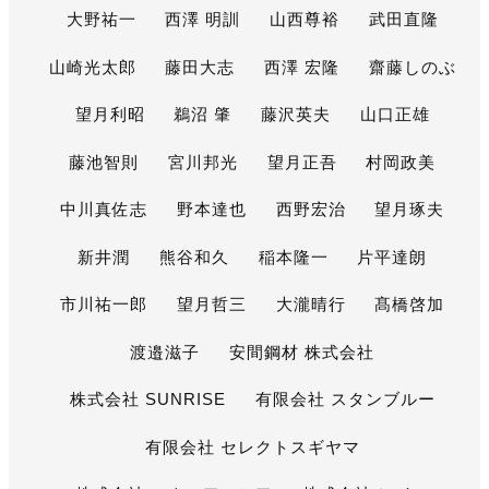
大野祐一
西澤 明訓
山西尊裕
武田直隆
山崎光太郎
藤田大志
西澤 宏隆
齋藤しのぶ
望月利昭
鵜沼 肇
藤沢英夫
山口正雄
藤池智則
宮川邦光
望月正吾
村岡政美
中川真佐志
野本達也
西野宏治
望月琢夫
新井潤
熊谷和久
稲本隆一
片平達朗
市川祐一郎
望月哲三
大瀧晴行
髙橋啓加
渡邉滋子
安間鋼材 株式会社
株式会社 SUNRISE
有限会社 スタンブルー
有限会社 セレクトスギヤマ