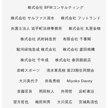
株式会社 BFMコンサルティング
株式会社 サルファス清水
株式会社 フットランド
弁護士法人 追手町法律事務所
株式会社 丸憲金物
株式会社 武村鋳造所
有限会社 千番閣
駿河緑地造成 株式会社
株式会社 森田精機
株式会社 千年成
株式会社 春田眼鏡店
岩崎スポーツ
清水東高校 新23期生同期会
大川美代子
井島秀樹
Miyoko Davey
首藤匡良
岡田秋人
外岡哲
反町康治
望月哲也
梅田和男
大川晃広
宮城島清也