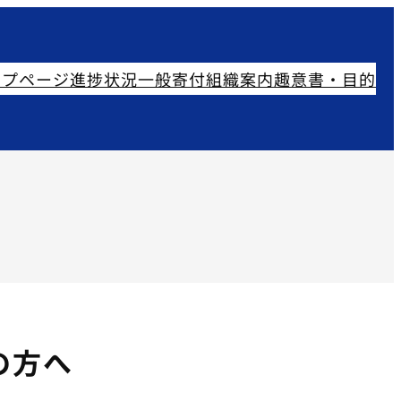
ップページ
進捗状況
一般寄付
組織案内
趣意書・目的
の方へ