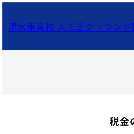
内
容
清水東高校 人工芝グラウンド
を
ス
キ
ッ
プ
税金