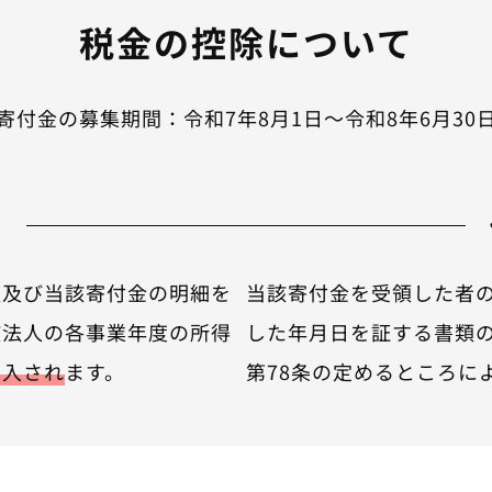
税金の控除について
寄付金の募集期間：令和7年8月1日〜令和8年6月30
合
額及び当該寄付金の明細を
当該寄付金を受領した者
該法人の各事業年度の所得
した年月日を証する書類
算入され
ます。
第78条の定めるところに